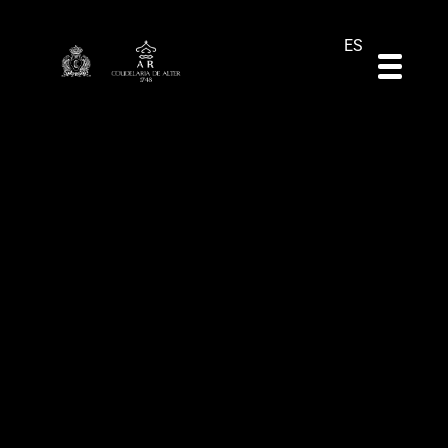
DE
EN
PT
ES