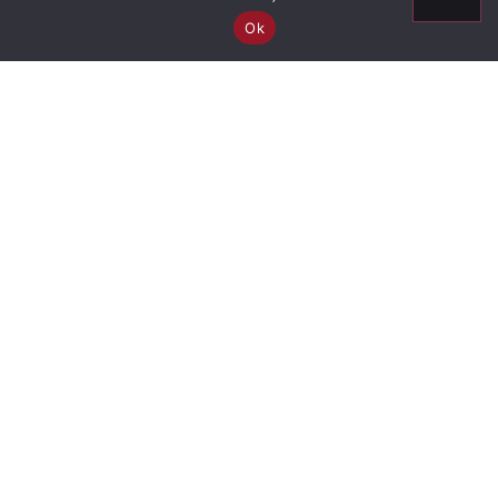
Ok
Información
Ascendencia
Descenso