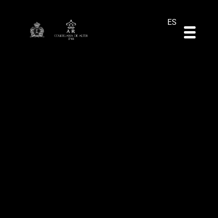
DE
EN
PT
ES