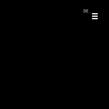
ES
EN
PT
DE