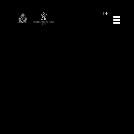
ES
EN
PT
DE