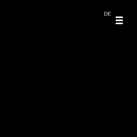
ES
EN
PT
DE