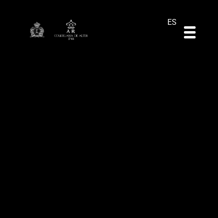
DE
EN
PT
ES