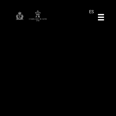
DE
EN
PT
ES