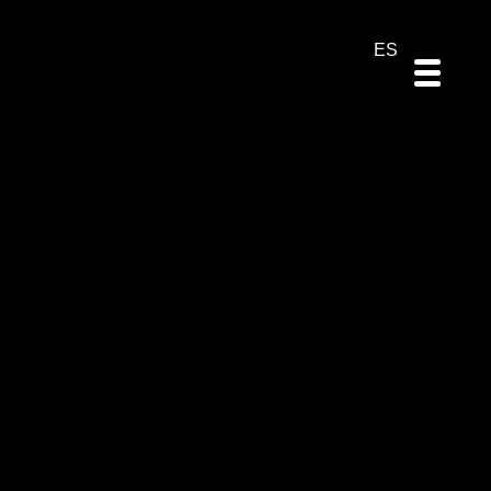
DE
EN
PT
ES