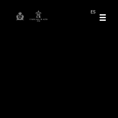
DE
EN
PT
ES