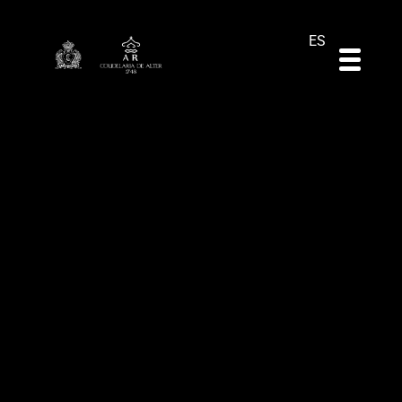
DE
EN
PT
ES