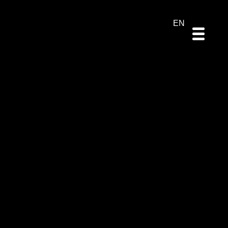
DE
ES
PT
EN