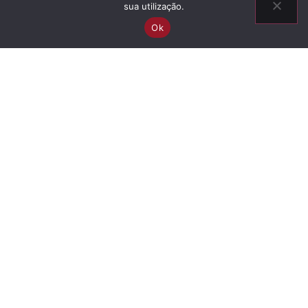
sua utilização.
Ok
Information
Ascendancy
Descent