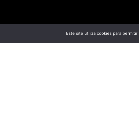
Este site utiliza cookies para permiti
Information
DATA
Name:
OHIGRA II