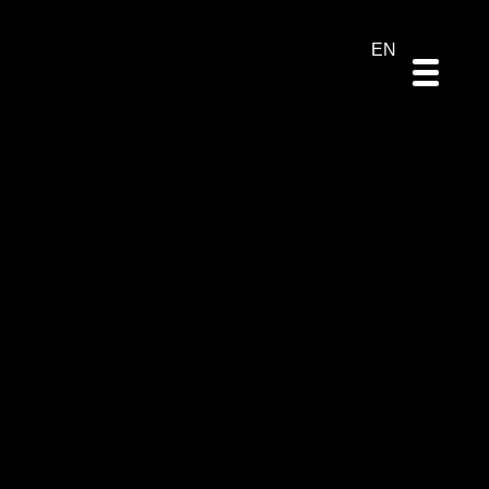
DE
ES
PT
EN