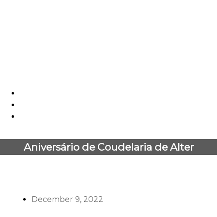
Skip
to
content
EN
PT
ES
DE
Menu
Aniversário de Coudelaria de Alter
December 9, 2022