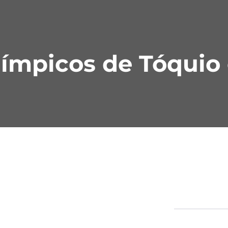
DE
ES
EN
límpicos de Tóquio