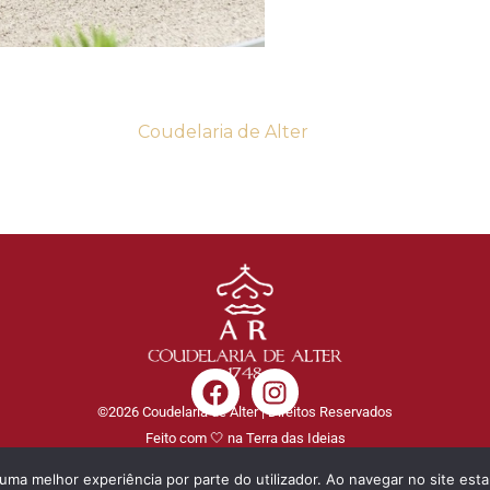
Coudelaria de Alter
©2026 Coudelaria de Alter | Direitos Reservados
Feito com 🤍 na Terra das Ideias
r uma melhor experiência por parte do utilizador. Ao navegar no site estar