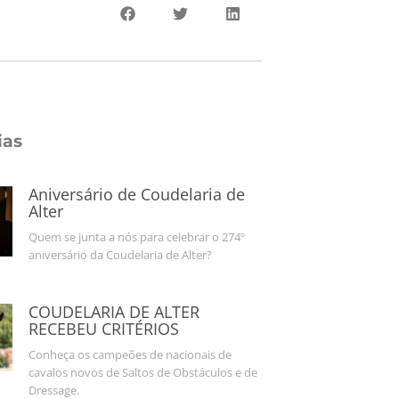
ias
Aniversário de Coudelaria de
Alter
Quem se junta a nós para celebrar o 274º
aniversário da Coudelaria de Alter?
COUDELARIA DE ALTER
RECEBEU CRITÉRIOS
Conheça os campeões de nacionais de
cavalos novos de Saltos de Obstáculos e de
Dressage.