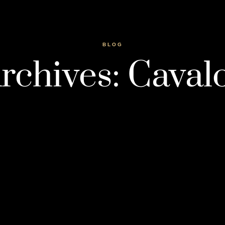
BLOG
rchives: Caval