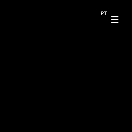
DE
ES
EN
PT