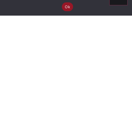
Ok
Informação
Ascendência
Descendência