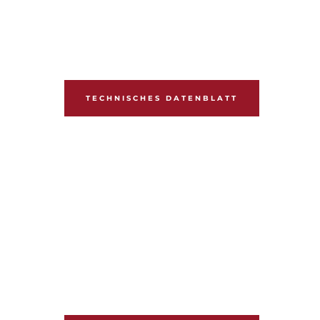
TECHNISCHES DATENBLATT
EJIPCIA
5.500€